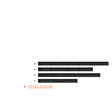
» Oblasť riadenia horských a lyžiarskych rezortov
» Oblasť hotelového a gastro businessu
» Tvorba a riadenie vernostných programov
» Mediálna a PR spolupráca
VZDELÁVANIE