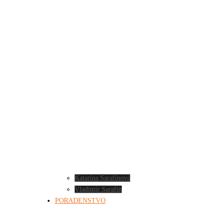
Katarína Šarafínová
Vladimír Šarafín
PORADENSTVO